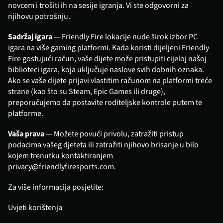
novcem i trošiti ih na sesije igranja. Vi ste odgovorni za 
njihovu potrošnju.
Sadržaj igara
 — Friendly Fire lokacije nude širok izbor PC 
igara na više gaming platformi. Kada koristi dijeljeni Friendly 
Fire gostujući račun, vaše dijete može pristupiti cijeloj našoj 
biblioteci igara, koja uključuje naslove svih dobnih oznaka. 
Ako se vaše dijete prijavi vlastitim računom na platformi treće 
strane (kao što su Steam, Epic Games ili druge), 
preporučujemo da postavite roditeljske kontrole putem te 
platforme.
Vaša prava
 — Možete povući privolu, zatražiti pristup 
podacima vašeg djeteta ili zatražiti njihovo brisanje u bilo 
kojem trenutku kontaktiranjem 
privacy@friendlyfiresports.com
.
Za više informacija posjetite:
Uvjeti korištenja